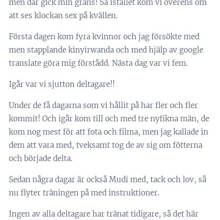
men där gick min gräns! Så istället kom vi överens om
att ses klockan sex på kvällen.
Första dagen kom fyra kvinnor och jag försökte med
men stapplande kinyirwanda och med hjälp av google
translate göra mig förstådd. Nästa dag var vi fem.
Igår var vi sjutton deltagare!!
Under de få dagarna som vi hållit på har fler och fler
kommit! Och igår kom till och med tre nyfikna män, de
kom nog mest för att fota och filma, men jag kallade in
dem att vara med, tveksamt tog de av sig om fötterna
och började delta.
Sedan några dagar är också Mudi med, tack och lov, så
nu flyter träningen på med instruktioner.
Ingen av alla deltagare har tränat tidigare, så det här