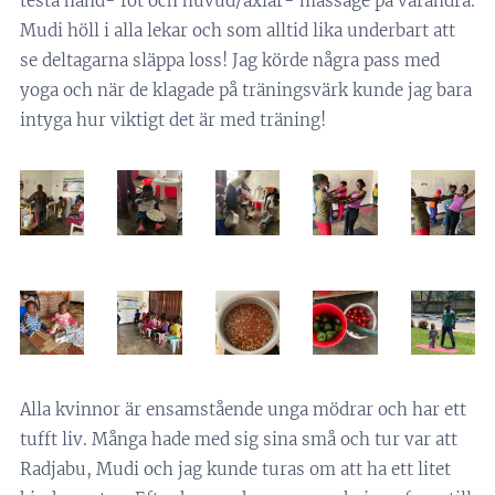
testa hand- fot och huvud/axlar- massage på varandra.
Mudi höll i alla lekar och som alltid lika underbart att
se deltagarna släppa loss! Jag körde några pass med
yoga och när de klagade på träningsvärk kunde jag bara
intyga hur viktigt det är med träning!
Alla kvinnor är ensamstående unga mödrar och har ett
tufft liv. Många hade med sig sina små och tur var att
Radjabu, Mudi och jag kunde turas om att ha ett litet