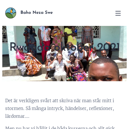
Baho Neza Swe
Rwanda oktober 2021
26.10.2021
Det är verkligen svårt att skriva när man står mitt i
stormen. Så många intryck, händelser, reflexioner,
lärdomar....
Men nu har vi hållit i de båda kurserna och allt gick